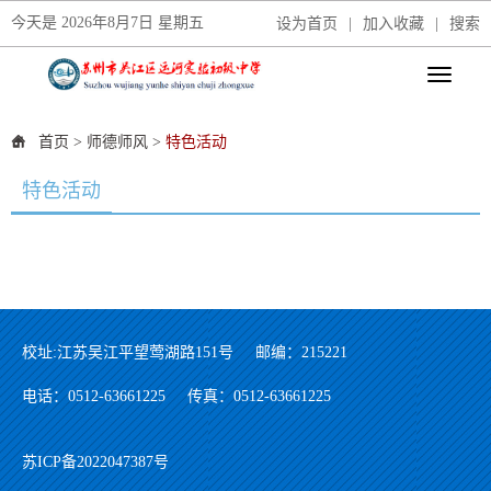
今天是
2026年8月7日 星期五
设为首页
|
加入收藏
|
搜索
首页
>
师德师风
>
特色活动
特色活动
校址:江苏吴江平望莺湖路151号
邮编：215221
电话：0512-63661225
传真：0512-63661225
苏ICP备2022047387号