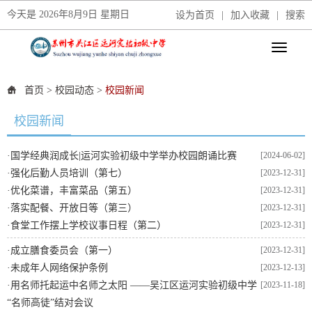
今天是
2026年8月9日 星期日
设为首页
|
加入收藏
|
搜索
首页
>
校园动态
>
校园新闻
校园新闻
·
国学经典润成长|运河实验初级中学举办校园朗诵比赛
[2024-06-02]
·
强化后勤人员培训（第七）
[2023-12-31]
·
优化菜谱，丰富菜品（第五）
[2023-12-31]
·
落实配餐、开放日等（第三）
[2023-12-31]
·
食堂工作摆上学校议事日程（第二）
[2023-12-31]
·
成立膳食委员会（第一）
[2023-12-31]
·
未成年人网络保护条例
[2023-12-13]
·
用名师托起运中名师之太阳 ——吴江区运河实验初级中学
[2023-11-18]
“名师高徒”结对会议