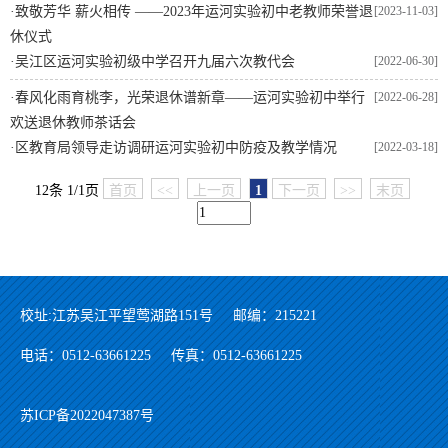
·
致敬芳华 薪火相传 ——2023年运河实验初中老教师荣誉退
[2023-11-03]
休仪式
·
吴江区运河实验初级中学召开九届六次教代会
[2022-06-30]
·
春风化雨育桃李，光荣退休谱新章——运河实验初中举行
[2022-06-28]
欢送退休教师茶话会
·
区教育局领导走访调研运河实验初中防疫及教学情况
[2022-03-18]
12条 1/1页
首页
<<
上一页
1
下一页
>>
末页
校址:江苏吴江平望莺湖路151号
邮编：215221
电话：0512-63661225
传真：0512-63661225
苏ICP备2022047387号